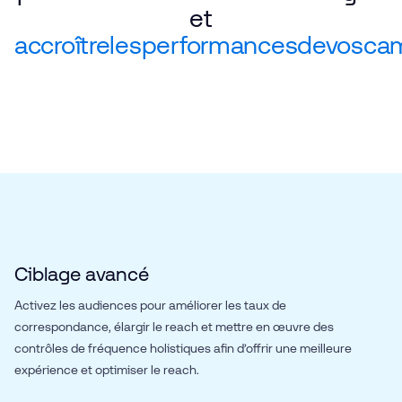
et
accroître
les
performances
de
vos
ca
Ciblage avancé
Activez les audiences pour améliorer les taux de
correspondance, élargir le reach et mettre en œuvre des
contrôles de fréquence holistiques afin d’offrir une meilleure
expérience et optimiser le reach.