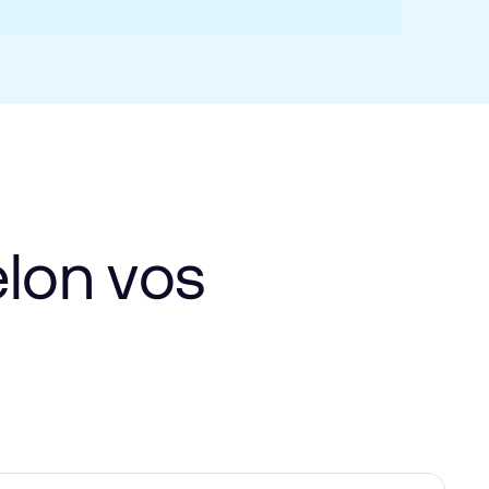
elon
vos