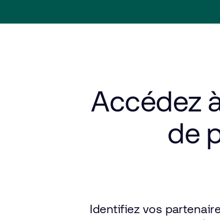
Accédez
de
p
Identifiez
vos
partenair