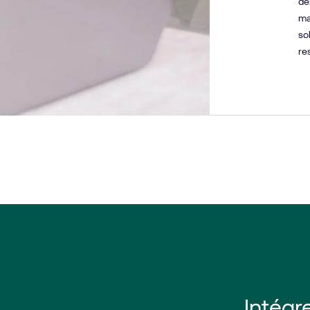
de
ma
so
re
Intégr