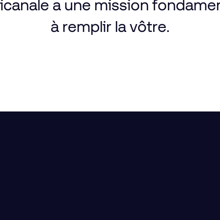
icanale
a une
mission
fondament
à remplir
la vôtre.