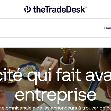
Link to The Trade Desk Home Page
Car
ité qui fait av
entreprise
me omnicanale aide les annonceurs à trouver de n