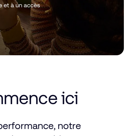
e et à un accès
mmence
ici
performance,
notre