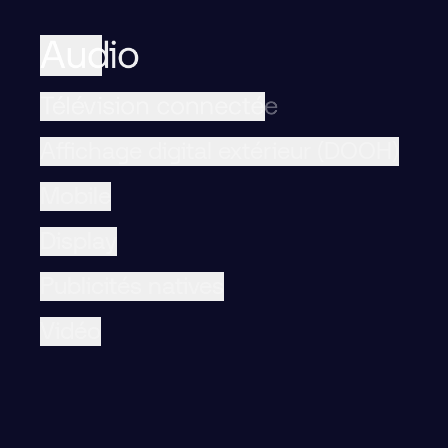
Audio
Télévision connectée
Affichage digital extérieur (DOOH)
Mobile
Display
Publicités natives
Vidéo