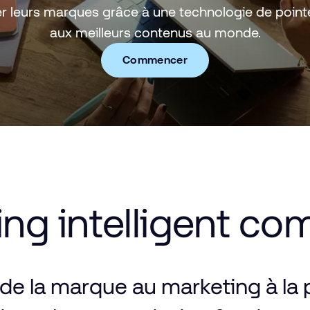
r leurs marques grâce à une technologie de point
aux meilleurs contenus au monde.
Commencer
ing
intelligent
co
de
la
marque
au
marketing
à la