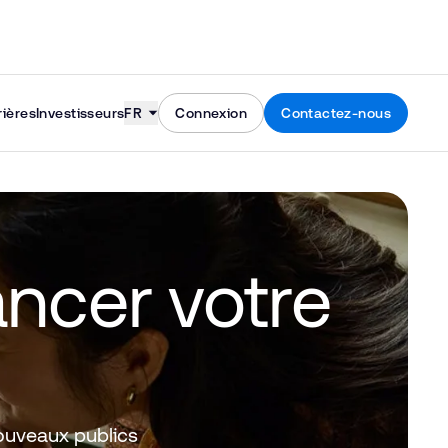
Skip to content
rières
Investisseurs
FR
Connexion
Contactez-nous
ancer
votre
ouveaux publics