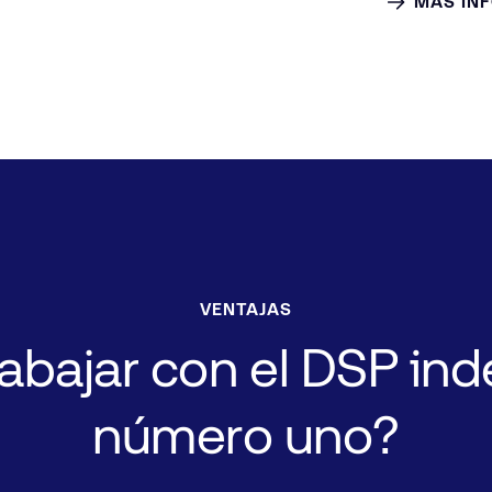
MÁS IN
VENTAJAS
rabajar
con
el
DSP
ind
número
uno?