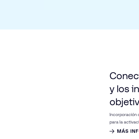
Conect
y los i
objeti
Incorporación 
para la activac
MÁS IN