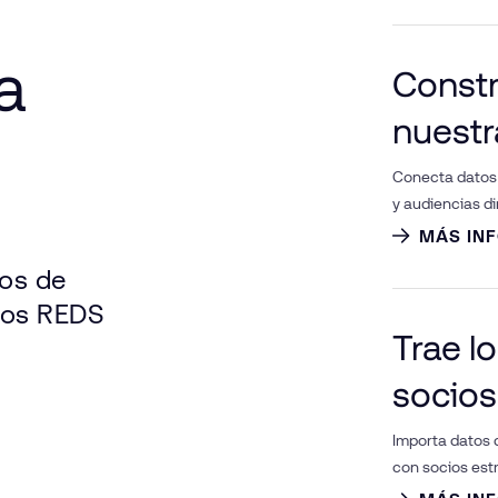
a
Constr
nuestr
Conecta datos 
y audiencias d
MÁS IN
gos de
 los REDS
Trae l
socios
Importa datos 
con socios est