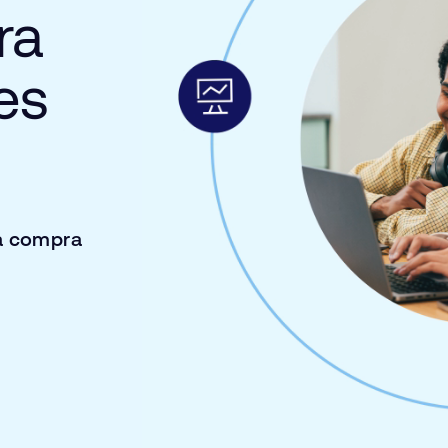
ra
es
la compra