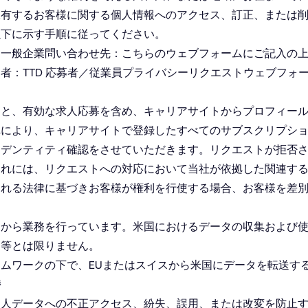
保有するお客様に関する個人情報へのアクセス、訂正、または
以下に示す手順に従ってください。
は一般企業問い合わせ先：こちらの
ウェブフォーム
にご記入の
募者：
TTD 応募者／従業員プライバシーリクエストウェブフォ
ると、有効な求人応募を含め、キャリアサイトからプロフィー
れにより、キャリアサイトで登録したすべてのサブスクリプシ
イデンティティ確認をさせていただきます。リクエストが拒否
これには、リクエストへの対応において当社が依拠した関連す
される法律に基づきお客様が権利を行使する場合、お客様を差
ーから業務を行っています。米国におけるデータの収集および
同等とは限りません。
ムワークの下で、EUまたはスイスから米国にデータを転送す
持
個人データへの不正アクセス、紛失、誤用、または改変を防止