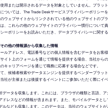
、使用または開示されるデータを対象としていません。プラッ
細については、
The Trade Deskサービスプライバシーポリシー
社のウェブサイトからリンクされている他のウェブサイトのプ
e Deskは、これらの他のウェブサイトのプライバシー慣行につい
バシーポリシーをお読みいただき、データプライバシーに関す
びその他の情報源から収集した情報
メールアドレス、電話番号などの個人情報を含むデータをお客
ブサイト上のフォームを通じて情報を提供する場合、当社から
社のキャリアページを通じて職務に応募する場合などです。
して、候補者検索やデータエンジンを提供するベンダープラッ
は当社が主催または後援するイベントにご参加いただく際にイ
。
析データを収集します。これには、ブラウザの種類と言語、ア
アドレスなどの情報が含まれます。また、モバイルデータとし
デルなども収集します。このデータは、当社のウェブサイトが