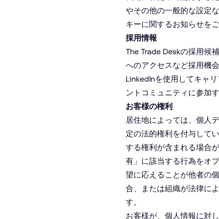
やその他の一般的な設定
キーに関するお知らせ
を
採用情報
The Trade Deskの採
へのアクセスなど採用機
LinkedInを使用し
ントコミュニティに参加
お客様の権利
居住地によっては、個人
定の法的権利を付与して
する権利が含まれる場合
有」に該当する行為をオ
望に応えることが他者の
合、または組織が法律に
す。
お客様が、個人情報に対