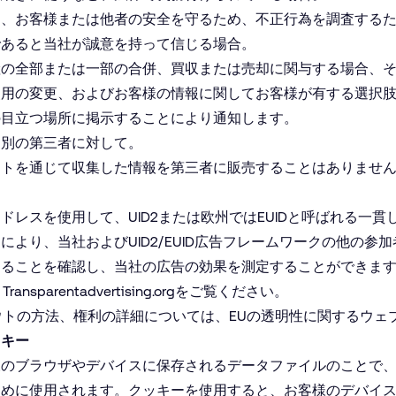
め、お客様または他者の安全を守るため、不正行為を調査する
であると当社が誠意を持って信じる場合。
kがその資産の全部または一部の合併、買収または売却に関与する場合
使用の変更、およびお客様の情報に関してお客様が有する選択
の目立つ場所に掲示することにより通知します。
、別の第三者に対して。
イトを通じて収集した情報を第三者に販売することはありませ
ドレスを使用して、UID2または欧州ではEUIDと呼ばれる一
により、当社およびUID2/EUID広告フレームワークの他の参
あることを確認し、当社の広告の効果を測定することができま
、
Trans​parentad​ver​tis​ing​.org
をご覧ください。
アウトの方法、権利の詳細については、
EUの透明性に関するウェ
ッキー
様のブラウザやデバイスに保存されるデータファイルのことで
ために使用されます。クッキーを使用すると、お客様のデバイ